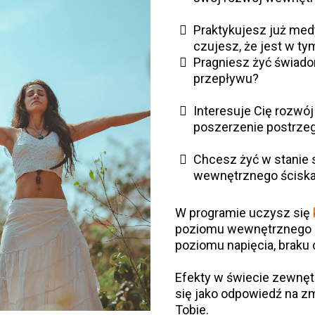
Praktykujesz już medy
czujesz, że jest w t
Pragniesz żyć świado
przepływu?
Interesuje Cię rozwój
poszerzenie postrze
Chcesz żyć w stanie s
wewnętrznego ściskan
W programie uczysz się
poziomu wewnętrznego spo
poziomu napięcia, braku 
Efekty w świecie zewnę
się jako odpowiedź na zm
Tobie.