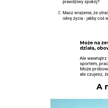
prawdziwy spokój?
Masz wrażenie, że utrac
iskrę życia - jakby coś
Może na ze
działa, obo
Ale wewnątrz 
sportem, prac
Może próbował
ale czujesz, ż
A 