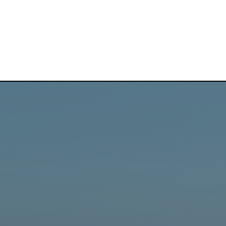
ch”
nętrznej
ego siebie.