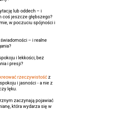
tację lub oddech – i
ym coś jeszcze głębszego?
mie, w poczuciu spójności i
 świadomości – i realne
gania?
pokoju i lekkości, bez
ia i presji?
kreować rzeczywistość
z
koju i jasności - a nie z
czy lęku.
trznym zaczynają pojawiać
ianę, która wydarza się w