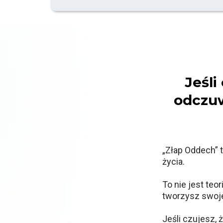
Jeśli
odczuw
„Złap Oddech” t
życia.
To nie jest teo
tworzysz swoje
Jeśli czujesz,