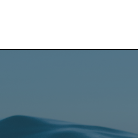
Pr
to 10-t
powrotu do