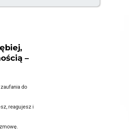
ębiej,
ością –
i zaufania do
sz, reagujesz i
rozmowę.