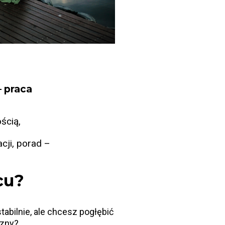
 praca
ścią,
cji, porad –
cu?
tabilnie, ale chcesz pogłębić
rzny?