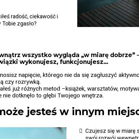
iłeś radość, ciekawość i
 w Tobie zgasło?
wnątrz wszystko wygląda „w miarę dobrze” –
wiązki wykonujesz, funkcjonujesz…
nosisz napięcie, którego nie da się zagłuszyć aktywno
ą czy rozrywką.
eś już różnych metod –książek, warsztatów, motywa
e nie dotknęło to głębi Twojego wnętrza.
może jesteś w innym miejs
Czujesz się w miarę s
swój rozwój wewnęt