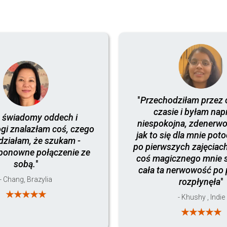
"
Przechodziłam przez 
czasie i byłam na
 świadomy oddech i
niespokojna, zdenerw
ogi znalazłam coś, czego
jak to się dla mnie pot
działam, że szukam -
po pierwszych zajęciac
 ponowne połączenie ze
coś magicznego mnie 
sobą.
"
cała ta nerwowość po 
- Chang, Brazylia
rozpłynęła
"
★★★★★
- Khushy , Indie
★★★★★