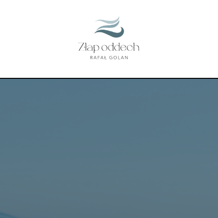
ogram „Złap Odde
ygodniowa ścieżka transformacji wew
 spokoju, energii, radości i autentyczn