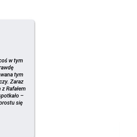
coś w tym
prawdę
owana tym
oczy. Zaraz
h z Rafałem
spotkało –
prostu się